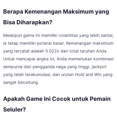
Berapa Kemenangan Maksimum yang
Bisa Diharapkan?
Meskipun game ini memiliki volatilitas yang lebih santai,
ia tetap memiliki potensi besar. Kemenangan maksimum
yang tercatat adalah 5.022x dari total taruhan Anda.
Untuk mencapai angka ini, Anda memerlukan kombinasi
sempurna dari pengganda naga yang tinggi, jackpot
yang telah terakumulasi, dan urutan Hold and Win yang
sangat beruntung.
Apakah Game Ini Cocok untuk Pemain
Seluler?