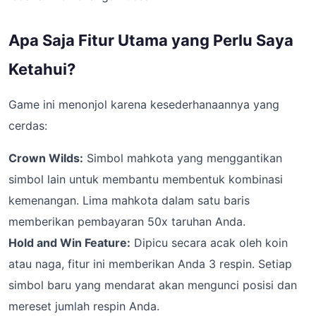
Apa Saja Fitur Utama yang Perlu Saya
Ketahui?
Game ini menonjol karena kesederhanaannya yang
cerdas:
Crown Wilds:
Simbol mahkota yang menggantikan
simbol lain untuk membantu membentuk kombinasi
kemenangan. Lima mahkota dalam satu baris
memberikan pembayaran 50x taruhan Anda.
Hold and Win Feature:
Dipicu secara acak oleh koin
atau naga, fitur ini memberikan Anda 3 respin. Setiap
simbol baru yang mendarat akan mengunci posisi dan
mereset jumlah respin Anda.