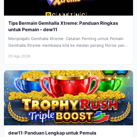
Tips Bermain Gemhalla Xtreme: Panduan Ringkas
untuk Pemain – dew11
Menjelajahi Gemhalla Xtreme: Catatan Penting untuk Pemain
Gemhalla Xtreme membawa kita ke medan perang Norse yang
penuh petir dan simbol...
05 Agu 2026
dew11: Panduan Lengkap untuk Pemula