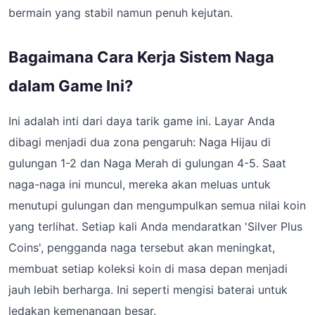
bermain yang stabil namun penuh kejutan.
Bagaimana Cara Kerja Sistem Naga
dalam Game Ini?
Ini adalah inti dari daya tarik game ini. Layar Anda
dibagi menjadi dua zona pengaruh: Naga Hijau di
gulungan 1-2 dan Naga Merah di gulungan 4-5. Saat
naga-naga ini muncul, mereka akan meluas untuk
menutupi gulungan dan mengumpulkan semua nilai koin
yang terlihat. Setiap kali Anda mendaratkan 'Silver Plus
Coins', pengganda naga tersebut akan meningkat,
membuat setiap koleksi koin di masa depan menjadi
jauh lebih berharga. Ini seperti mengisi baterai untuk
ledakan kemenangan besar.