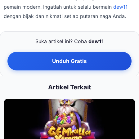
pemain modern. Ingatlah untuk selalu bermain
dew11
dengan bijak dan nikmati setiap putaran naga Anda.
Suka artikel ini? Coba
dew11
Unduh Gratis
Artikel Terkait