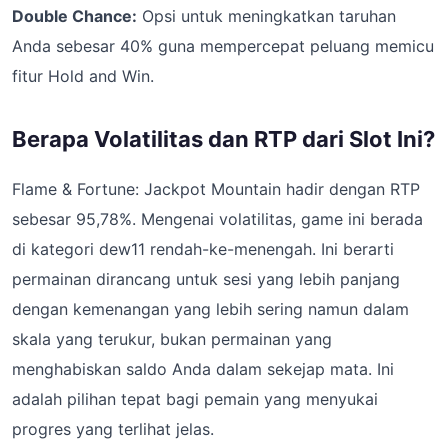
Double Chance:
Opsi untuk meningkatkan taruhan
Anda sebesar 40% guna mempercepat peluang memicu
fitur Hold and Win.
Berapa Volatilitas dan RTP dari Slot Ini?
Flame & Fortune: Jackpot Mountain hadir dengan RTP
sebesar 95,78%. Mengenai volatilitas, game ini berada
di kategori dew11 rendah-ke-menengah. Ini berarti
permainan dirancang untuk sesi yang lebih panjang
dengan kemenangan yang lebih sering namun dalam
skala yang terukur, bukan permainan yang
menghabiskan saldo Anda dalam sekejap mata. Ini
adalah pilihan tepat bagi pemain yang menyukai
progres yang terlihat jelas.