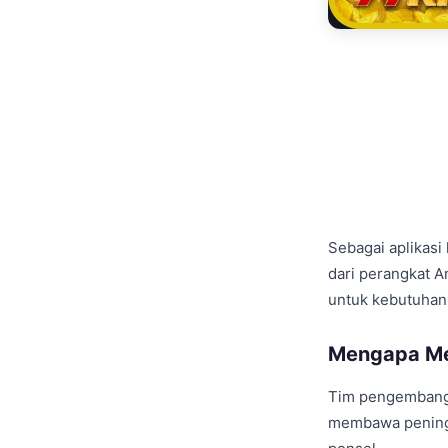
Sebagai aplikasi
dari perangkat 
untuk kebutuhan
Mengapa Me
Tim pengembang 
membawa peningka