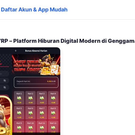
| Daftar Akun & App Mudah
RP – Platform Hiburan Digital Modern di Gengga