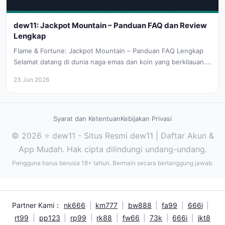
dew11: Jackpot Mountain – Panduan FAQ dan Review
Lengkap
Flame & Fortune: Jackpot Mountain – Panduan FAQ Lengkap
Selamat datang di dunia naga emas dan koin yang berkilauan.
Flame...
23 Jun 2026
Syarat dan Ketentuan
Kebijakan Privasi
© 2026 ⭐ dew11 - Situs Resmi dew11 | Daftar Akun &
App Mudah. Hak cipta dilindungi undang-undang.
Pengguna harus berusia 18+ tahun. Bermain secara bertanggung jawab.
Partner Kami：
nk666
|
km777
|
bw888
|
fa99
|
666i
|
rt99
|
pp123
|
rp99
|
rk88
|
fw66
|
73k
|
666i
|
jkt8