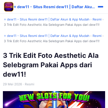
⭐ dew11 - Situs Resmi dew11 | Daftar Akun & App Mudah
⭐ dew11 - Situs Resmi dew11 | Daftar Akun & App Mudah
›
Resmi
›
3 Trik Edit Foto Aesthetic Ala Selebgram Pakai Apps dari dew11!
⭐ dew11 - Situs Resmi dew11 | Daftar Akun & App Mudah
›
Resmi
›
3 Trik Edit Foto Aesthetic Ala Selebgram Pakai Apps dari dew11!
3 Trik Edit Foto Aesthetic Ala
Selebgram Pakai Apps dari
dew11!
29 Mei 2026
· Resmi