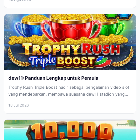
dew11: Panduan Lengkap untuk Pemula
Trophy Rush Triple Boost hadir sebagai pengalaman video slot
yang mendebarkan, membawa suasana dew11 stadion yang
penuh energi langsung ke...
18 Jul 2026