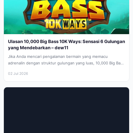
Ulasan 10,000 Big Bass 10K Ways: Sensasi 6 Gulungan
yang Mendebarkan – dew11
Jika Anda mencari pengalaman bermain yang memacu
adrenalin dengan struktur gulungan yang luas, 10,000 Big Bass
10K Ways dari ReelPlay...
02 Jul 2026