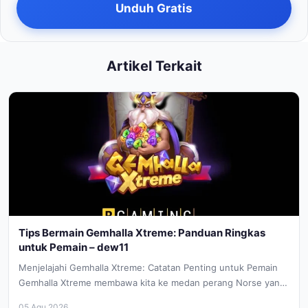
Unduh Gratis
Artikel Terkait
Tips Bermain Gemhalla Xtreme: Panduan Ringkas
untuk Pemain – dew11
Menjelajahi Gemhalla Xtreme: Catatan Penting untuk Pemain
Gemhalla Xtreme membawa kita ke medan perang Norse yang
penuh petir dan simbol...
05 Agu 2026